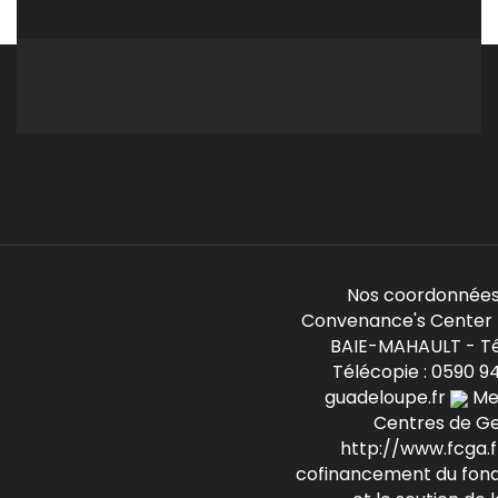
Nos coordonnées
Convenance's Center -
BAIE-MAHAULT - Té
Télécopie : 0590 9
guadeloupe.fr
Mem
Centres de G
http://www.fcga.fr
cofinancement du fond