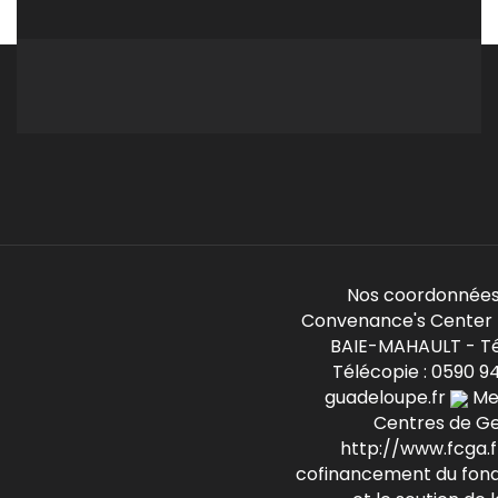
Nos coordonnées
Convenance's Center -
BAIE-MAHAULT - Té
Télécopie : 0590 9
guadeloupe.fr
Mem
Centres de G
http://www.fcga.fr
cofinancement du fond