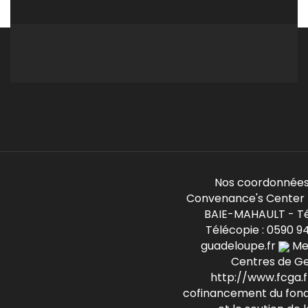
Nos coordonnées
Convenance's Center -
BAIE-MAHAULT - Té
Télécopie : 0590 9
guadeloupe.fr
Mem
Centres de G
http://www.fcga.fr
cofinancement du fond