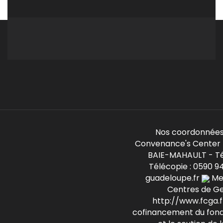
Nos coordonnées
Convenance's Center -
BAIE-MAHAULT - Té
Télécopie : 0590 9
guadeloupe.fr
Mem
Centres de G
http://www.fcga.fr
cofinancement du fond