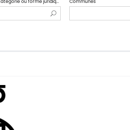
Entrer ici le nom de l'adhérents (code NAF, catégorie ou forme juridique)
Communes