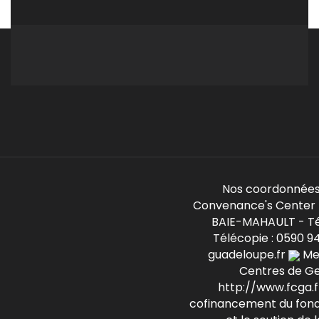
Nos coordonnées
Convenance's Center -
BAIE-MAHAULT - Té
Télécopie : 0590 9
guadeloupe.fr
Mem
Centres de G
http://www.fcga.fr
cofinancement du fond